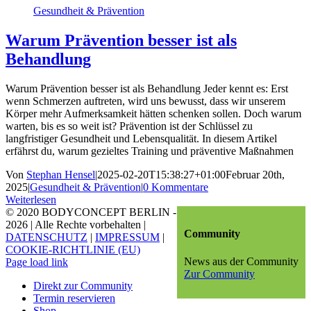
Gesundheit & Prävention
Warum Prävention besser ist als
Behandlung
Warum Prävention besser ist als Behandlung Jeder kennt es: Erst
wenn Schmerzen auftreten, wird uns bewusst, dass wir unserem
Körper mehr Aufmerksamkeit hätten schenken sollen. Doch warum
warten, bis es so weit ist? Prävention ist der Schlüssel zu
langfristiger Gesundheit und Lebensqualität. In diesem Artikel
erfährst du, warum gezieltes Training und präventive Maßnahmen
Von
Stephan Hensel
|
2025-02-20T15:38:27+01:00
Februar 20th,
2025
|
Gesundheit & Prävention
|
0 Kommentare
Weiterlesen
© 2020 BODYCONCEPT BERLIN -
2026 | Alle Rechte vorbehalten |
Community
DATENSCHUTZ
|
IMPRESSUM
|
COOKIE-RICHTLINIE (EU)
News aus der Community
Page load link
Zur Community
Direkt zur Community
Termin reservieren
Shop