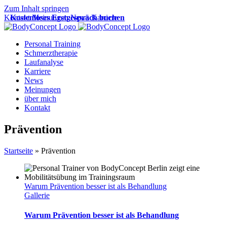
Zum Inhalt springen
Kontakt
Kostenloses Erstgespräch buchen
Meinungen
News
Karriere
Personal Training
Schmerztherapie
Laufanalyse
Karriere
News
Meinungen
über mich
Kontakt
Prävention
Startseite
»
Prävention
Warum Prävention besser ist als Behandlung
Gallerie
Warum Prävention besser ist als Behandlung